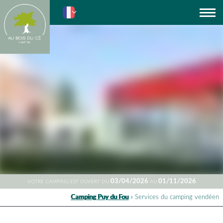
Actus
03/04/2026
01/11/2026
VOTRE CAMPING EST OUVERT DU
AU
Camping Puy du Fou
»
Services du camping vendéen