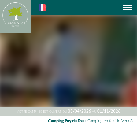
Actus
03/04/2026
01/11/2026
VOTRE CAMPING EST OUVERT DU
AU
Camping Puy du Fou
»
Camping en famille Vendée