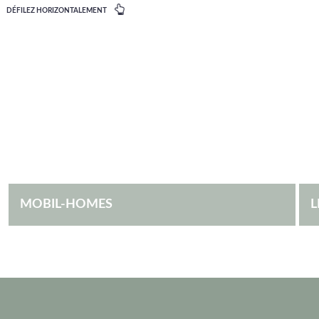
DÉFILEZ HORIZONTALEMENT
MOBIL-HOMES
L