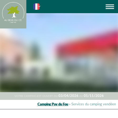
Actus
03/04/2026
01/11/2026
VOTRE CAMPING EST OUVERT DU
AU
Camping Puy du Fou
»
Services du camping vendéen