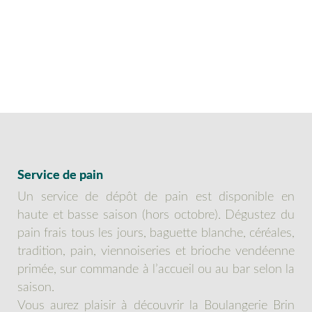
Service de pain
Un service de dépôt de pain est disponible en
haute et basse saison (hors octobre). Dégustez du
pain frais tous les jours, baguette blanche, céréales,
tradition, pain, viennoiseries et brioche vendéenne
primée, sur commande à l’accueil ou au bar selon la
saison.
Vous aurez plaisir à découvrir la Boulangerie Brin