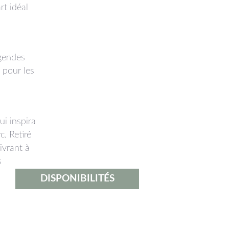
rt idéal
égendes
 pour les
ui inspira
. Retiré
ivrant à
s