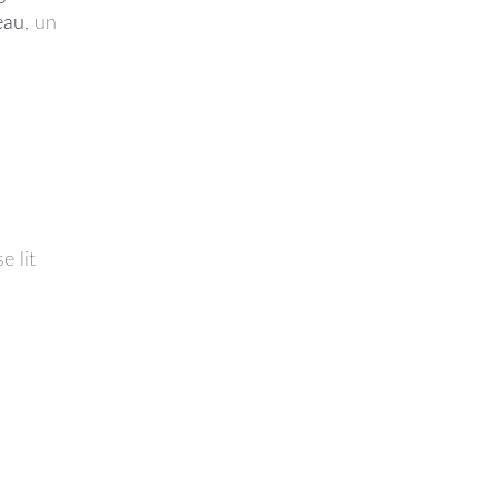
eau
, un
e lit