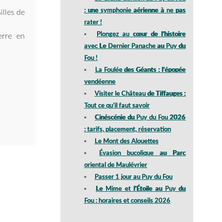
: une symphonie aérienne à ne pas
illes de
rater !
Plongez au cœur de l’histoire
rre
en
avec Le Dernier Panache au Puy du
Fou !
La Foulée des Géants : l’épopée
vendéenne
Visiter le Château de Tiffauges :
Tout ce qu’il faut savoir
Cinéscénie du Puy du Fou 2026
: tarifs, placement, réservation
Le Mont des Alouettes
Évasion bucolique au Parc
oriental de Maulévrier
Passer 1 jour au Puy du Fou
Le Mime et l’Étoile au Puy du
Fou : horaires et conseils 2026