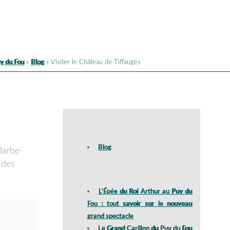
y du Fou
»
Blog
»
Visiter le Château de Tiffauges
Blog
Barbe-
 des
L’Épée du Roi Arthur au Puy du
Fou : tout savoir sur le nouveau
grand spectacle
Le Grand Carillon du Puy du Fou